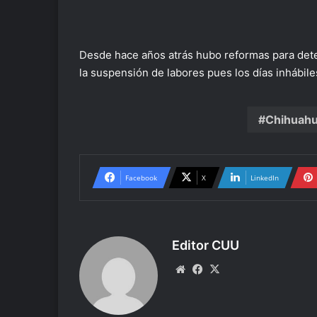
Desde hace años atrás hubo reformas para determ
la suspensión de labores pues los días inhábil
Chihuah
Facebook
X
LinkedIn
Editor CUU
Website
Facebook
X