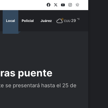
Facebook
X
YouTube
Instagram
Switch skin
℃
29
Local
Policial
Juárez
CUU
tras puente
te se presentará hasta el 25 de