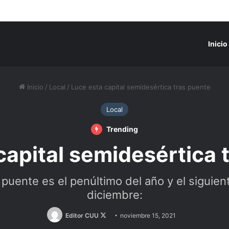
Inicio
Inicio
/
Local
/
Luce esta capital semidesértica tras puente
Local
Trending
capital semidesértica 
 puente es el penúltimo del año y el siguien
diciembre:
Follow
Editor CUU
noviembre 15, 2021
on