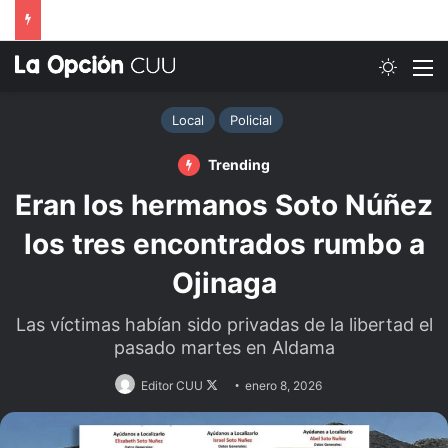
Switch
M
Local
Policial
Trending
Eran los hermanos Soto Núñez
los tres encontrados rumbo a
Ojinaga
Las víctimas habían sido privadas de la libertad el
pasado martes en Aldama
Follow
Editor CUU
enero 8, 2026
on
X