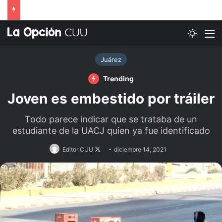
Switch
M
Juárez
Trending
Joven es embestido por tráiler
Todo parece indicar que se trataba de un
estudiante de la UACJ quien ya fue identificado
Follow
Editor CUU
diciembre 14, 2021
on
X