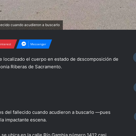
allecido cuando acudieron a buscarlo
interest
Messenger
ue localizado el cuerpo en estado de dεscomposición de
lonia Riberas de Sacramento.
res del fallecido cuando acudieron a buscarlo —pues
 la impactante escena.
do se ubica en la calle Río Gambia número 1412 casi