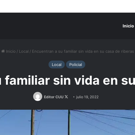
Inicio
Inicio
/
Local
/
Encuentran a su familiar sin vida en su casa de riberas
Local
Policial
familiar sin vida en s
Follow
Editor CUU
julio 19, 2022
on
X