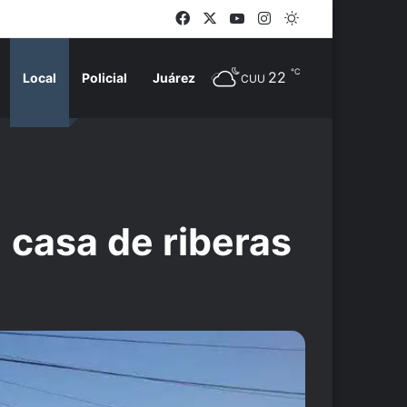
Facebook
X
YouTube
Instagram
Switch skin
℃
22
Local
Policial
Juárez
CUU
u casa de riberas