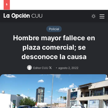
Switch
M
Policial
Hombre mayor fallece en
plaza comercial; se
desconoce la causa
Follow
Editor CUU
agosto 2, 2022
on
X