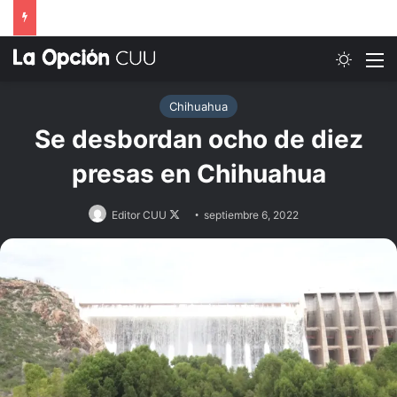
Switch
M
Chihuahua
Se desbordan ocho de diez
presas en Chihuahua
Follow
Editor CUU
septiembre 6, 2022
on
X