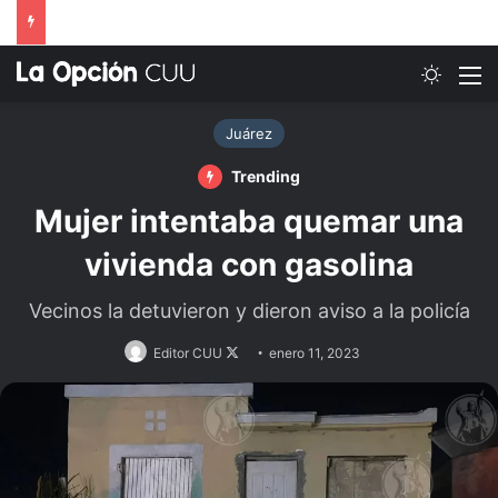
Switch
M
Juárez
Trending
Mujer intentaba quemar una
vivienda con gasolina
Vecinos la detuvieron y dieron aviso a la policía
Follow
Editor CUU
enero 11, 2023
on
X