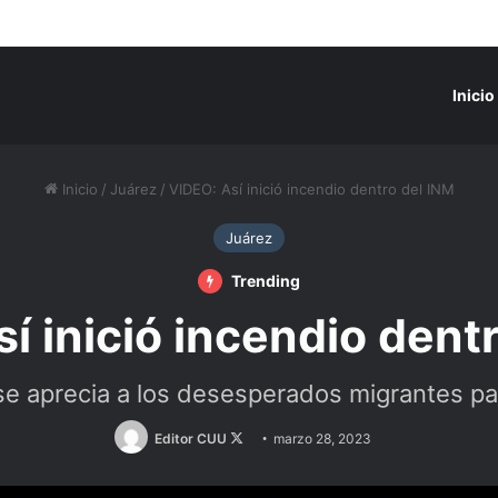
Inicio
Inicio
/
Juárez
/
VIDEO: Así inició incendio dentro del INM
Juárez
Trending
í inició incendio dent
e aprecia a los desesperados migrantes pat
Follow
Editor CUU
marzo 28, 2023
on
X