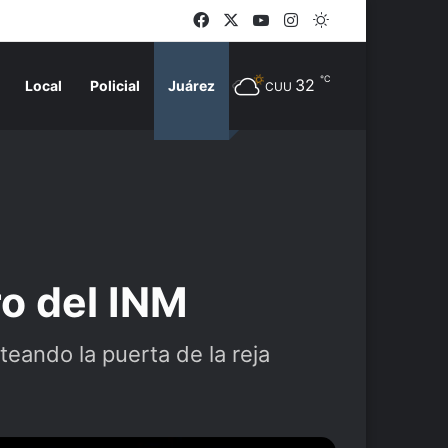
Facebook
X
YouTube
Instagram
Switch skin
℃
32
Local
Policial
Juárez
CUU
ro del INM
eando la puerta de la reja