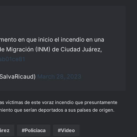
mento en que inicio el incendio en una
 de Migración (INM) de Ciudad Juárez,
pab01ce81
SalvaRicaud)
March 28, 2023
as víctimas de este voraz incendio que presuntamente
miento que serían deportados a sus países de origen.
árez
Policiaca
Video