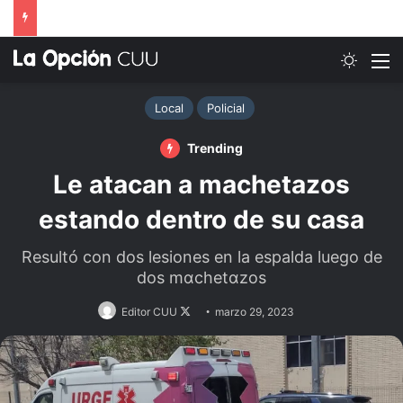
Switch
M
Local
Policial
Trending
Le atacan a machetazos
estando dentro de su casa
Resultó con dos lesiones en la espalda luego de
dos mαchetαzos
Follow
Editor CUU
marzo 29, 2023
on
X