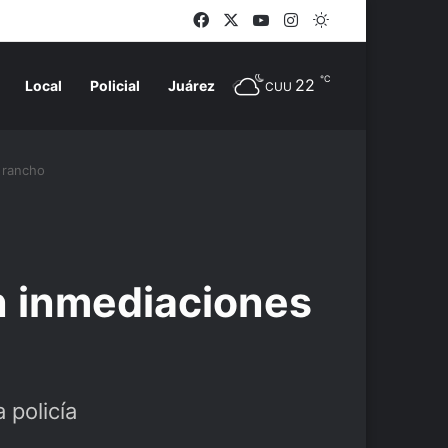
Facebook
X
YouTube
Instagram
Switch skin
℃
22
Local
Policial
Juárez
CUU
 rancho
n inmediaciones
 policía