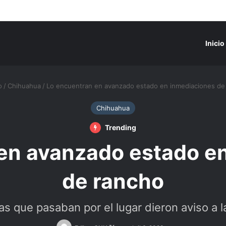
Inicio
o
/
Chihuahua
/
Lo encuentran en avanzado estado en inmediaciones de
Chihuahua
Trending
en avanzado estado e
de rancho
s que pasaban por el lugar dieron aviso a la