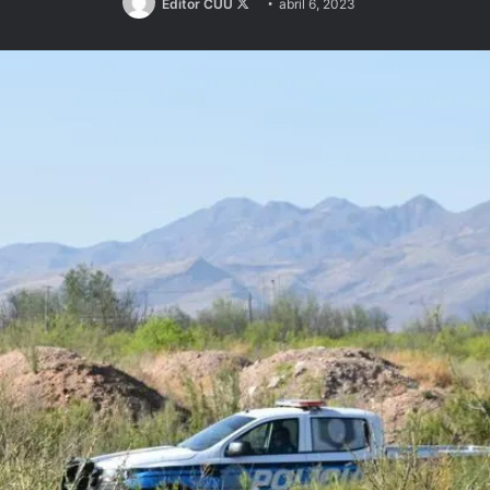
Follow
Editor CUU
abril 6, 2023
on
X