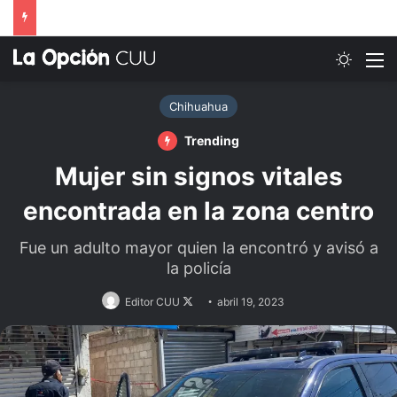
Switch
M
Chihuahua
Trending
Mujer sin signos vitales
encontrada en la zona centro
Fue un adulto mayor quien la encontró y avisó a
la policía
Follow
Editor CUU
abril 19, 2023
on
X