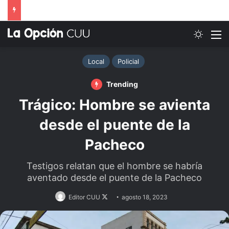
Switch
M
Local
Policial
Trending
Trágico: Hombre se avienta
desde el puente de la
Pacheco
Testigos relatan que el hombre se habría
aventado desde el puente de la Pacheco
Follow
Editor CUU
agosto 18, 2023
on
X