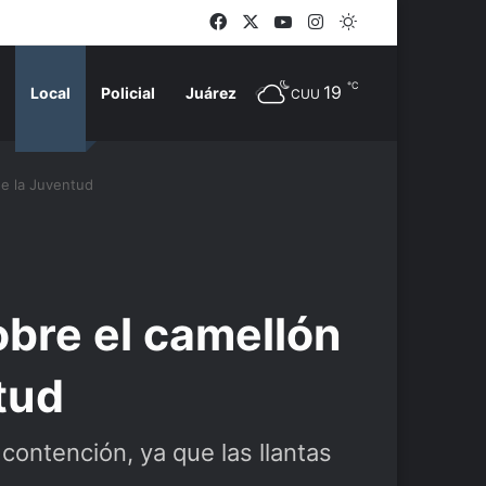
Facebook
X
YouTube
Instagram
Switch skin
℃
19
Local
Policial
Juárez
CUU
de la Juventud
obre el camellón
tud
 contención, ya que las llantas