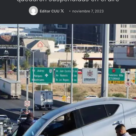
Follow
Editor CUU
noviembre 7, 2023
on
X