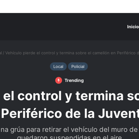
Inicio
l
/
Vehículo pierde el control y termina sobre el camellón en Periférico 
Local
Policial
Trending
 el control y termina s
 Periférico de la Juven
na grúa para retirar el vehículo del muro de
quedaron suspendidas en el aire