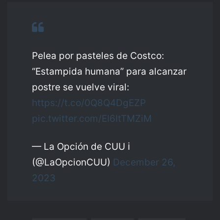
Pelea por pasteles de Costco:
“Estampida humana” para alcanzar
postre se vuelve viral:
https://t.co/0Q8Q4DgEZP
pic.twitter.com/EI6ItTMZiM
— La Opción de CUU ℹ️
(@LaOpcionCUU)
December 26,
2023