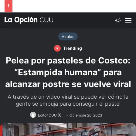
Switch
M
Virales
Trending
Pelea por pasteles de Costco:
“Estampida humana” para
alcanzar postre se vuelve viral
A través de un video viral se puede ver cómo la
gente se empuja para conseguir el pastel
Follow
Editor CUU
diciembre 26, 2023
on
X