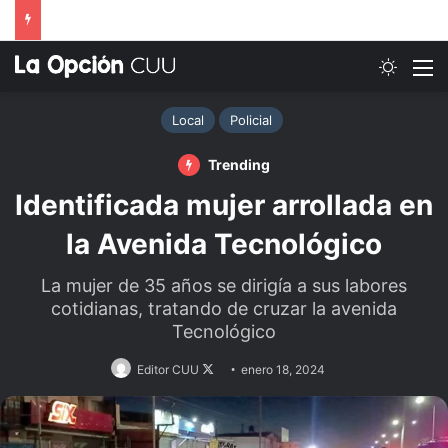
Switch
M
Local
Policial
Trending
Identificada mujer arrollada en
la Avenida Tecnológico
La mujer de 35 años se dirigía a sus labores
cotidianas, tratando de cruzar la avenida
Tecnológico
Follow
Editor CUU
enero 18, 2024
on
X