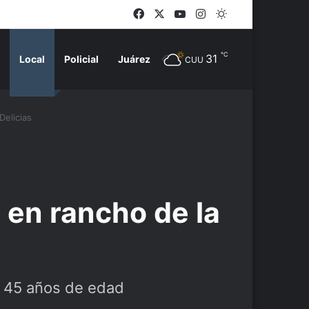
Facebook
X
YouTube
Instagram
Switch skin
℃
31
Local
Policial
Juárez
CUU
Delicias
a en rancho de la
e 45 años de edad