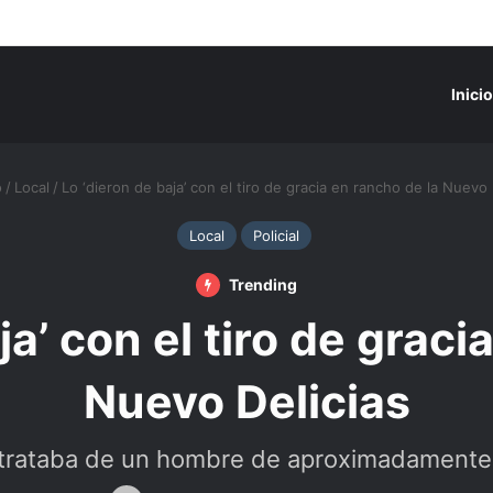
Inicio
o
/
Local
/
Lo ‘dieron de baja’ con el tiro de gracia en rancho de la Nuevo 
Local
Policial
Trending
ja’ con el tiro de graci
Nuevo Delicias
 trataba de un hombre de aproximadament