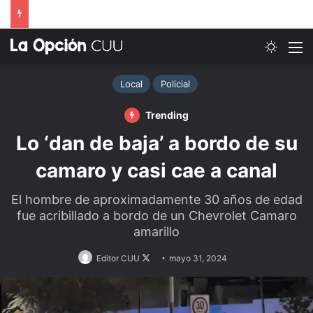
Switch
M
Local
Policial
Trending
Lo ‘dan de baja’ a bordo de su
camaro y casi cae a canal
El hombre de aproximadamente 30 años de edad
fue acribillado a bordo de un Chevrolet Camaro
amarillo
Follow
Editor CUU
mayo 31, 2024
on
X