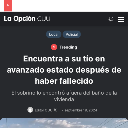
Switch
M
Local
Policial
Trending
Encuentra a su tío en
avanzado estado después de
haber fallecido
El sobrino lo encontró afuera del baño de la
vivienda
Follow
Editor CUU
septiembre 19, 2024
on
X