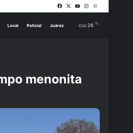
Facebook
X
YouTube
Instagram
Switch skin
℃
26
Local
Policial
Juárez
CUU
ampo menonita