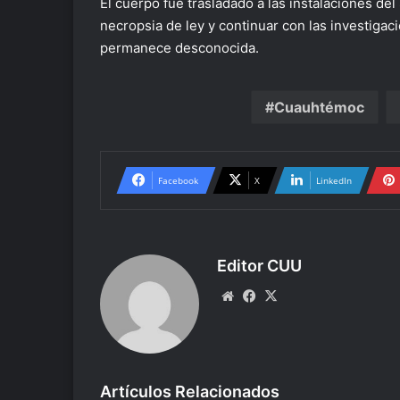
El cuerpo fue trasladado a las instalaciones de
necropsia de ley y continuar con las investiga
permanece desconocida.
Cuauhtémoc
Facebook
X
LinkedIn
Editor CUU
Website
Facebook
X
Artículos Relacionados