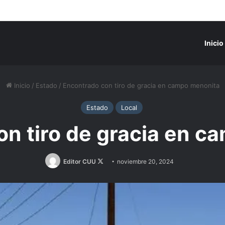
Inicio
Inicio
/
Estado
/
Encontrado con tiro de gracia en campo menonita
Estado
Local
on tiro de gracia en c
Follow
Editor CUU
noviembre 20, 2024
on
X