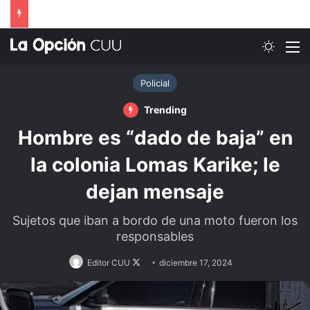
Switch
M
Policial
Trending
Hombre es “dado de baja” en
la colonia Lomas Karike; le
dejan mensaje
Sujetos que iban a bordo de una moto fueron los
responsables
Follow
Editor CUU
diciembre 17, 2024
on
X