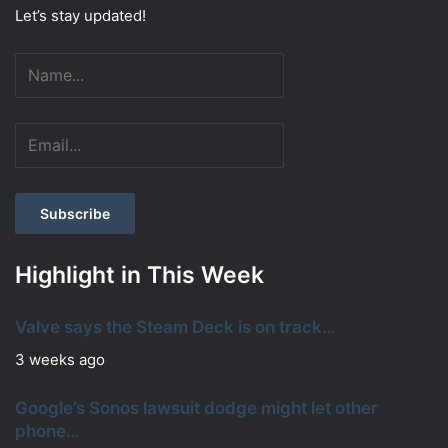
Let’s stay updated!
Highlight in This Week
Valve says the Steam Deck is on track…
3 weeks ago
Google’s Sonos lawsuit dodge might let other
phone…