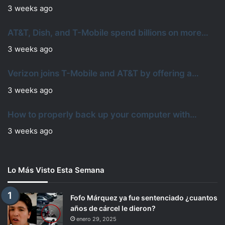
3 weeks ago
AT&T, Dish, and T-Mobile spend billions on more…
3 weeks ago
Verizon joins T-Mobile and AT&T by offering a…
3 weeks ago
How to properly back up your computer with…
3 weeks ago
Lo Más Visto Esta Semana
Fofo Márquez ya fue sentenciado ¿cuantos
años de cárcel le dieron?
enero 29, 2025