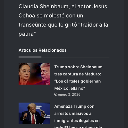
Claudia Sheinbaum, el actor Jesús
Ochoa se molestó con un
transeúnte que le gritó "traidor a la
patria"
Artículos Relacionados
Trump sobre Sheinbaum
tras captura de Maduro:
“Los cárteles gobiernan
México, ella no”
enero 3, 2026
Amenaza Trump con
arrestos masivos a
inmigrantes ilegales en
todo EU en su primer día