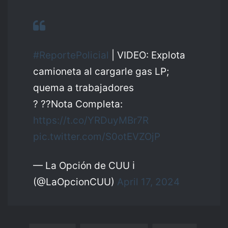
#ReportePolicial
| VIDEO: Explota
camioneta al cargarle gas LP;
quema a trabajadores
? ??Nota Completa:
https://t.co/YRDuyMBr7R
pic.twitter.com/S0otEVZOjP
— La Opción de CUU ℹ️
(@LaOpcionCUU)
April 17, 2024