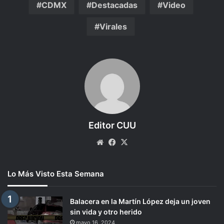
CDMX
Destacadas
Video
Virales
Editor CUU
Website
Facebook
X
Lo Más Visto Esta Semana
Balacera en la Martín López deja un joven
sin vida y otro herido
mayo 16, 2024