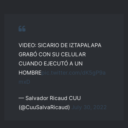
VIDEO: SICARIO DE IZTAPALAPA
GRABÓ CON SU CELULAR
CUANDO EJECUTÓ A UN
HOMBRE
pic.twitter.com/dK5gP9a
mxD
— Salvador Ricaud CUU
(@CuuSalvaRicaud)
July 30, 2022